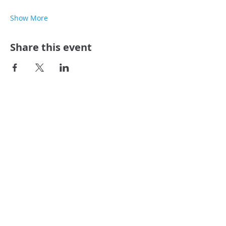
Show More
Share this event
Menu
Home
About Us
Coaching
Events
Resources
Terms and Conditions
Privacy Policy
Contact Us