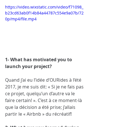
https://video.wixstatic.com/video/f71098_
b23cd63ab0f14b84a44787c554e9a07b/72
0p/mp4/file.mp4
1- What has motivated you to 
launch your project?
Quand j’ai eu l’idée d’OURides à l’été 
2017, je me suis dit: « Si je ne fais pas 
ce projet, quelqu’un d’autre va le 
faire certain! ». C’est à ce moment-là 
que la décision a été prise; j’allais 
partir le « Airbnb » du récréatif!