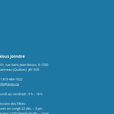
Nous joindre
01, rue Saint-Jean-Bosco, A-1330
Gatineau (
Québec) J8Y 3G5
+1 819 484-1022
info@axeo.ca
undi au vendredi : 9 h – 16 h
oraire des Fêtes :
xeo en congé 22 déc. – 3 jan.
Bureau UQO fermé 24 déc. – 3 jan.