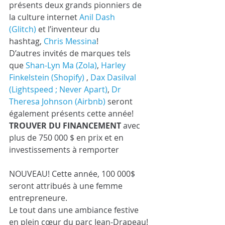
présents deux grands pionniers de 
la culture internet 
Anil Dash 
(Glitch)
 et l’inventeur du 
hashtag, 
Chris Messina
!
D’autres invités de marques tels 
que 
Shan-Lyn Ma (Zola)
, 
Harley 
Finkelstein (Shopify) 
, 
Dax Dasilval 
(Lightspeed ; Never Apart)
, 
Dr 
Theresa Johnson (Airbnb)
 seront 
également présents cette année!
TROUVER DU FINANCEMENT
 avec 
plus de 750 000 $ en prix et en 
investissements à remporter
NOUVEAU! Cette année, 100 000$ 
seront attribués à une femme 
entrepreneure.
Le tout dans une ambiance festive 
en plein cœur du parc Jean-Drapeau!